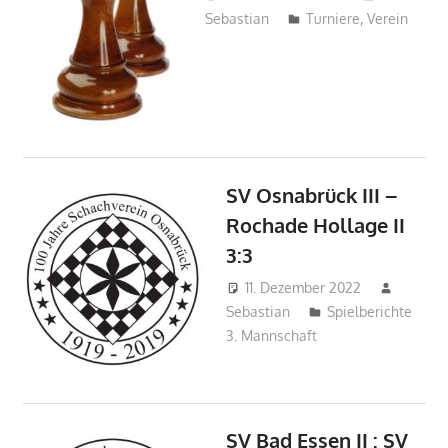
Sebastian
Turniere
,
Verein
SV Osnabrück III –
Rochade Hollage II
3:3
11. Dezember 2022
Sebastian
Spielberichte
3. Mannschaft
SV Bad Essen II : SV