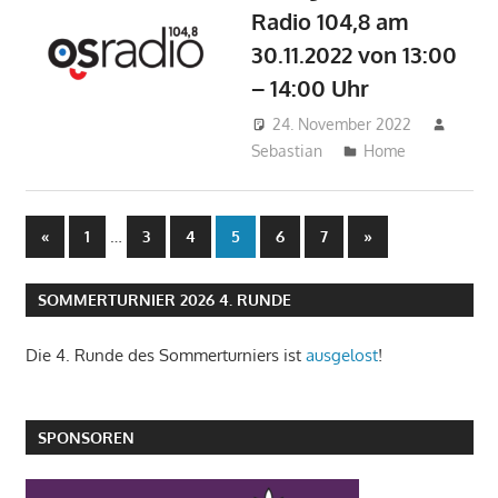
Radio 104,8 am
30.11.2022 von 13:00
– 14:00 Uhr
24. November 2022
Sebastian
Home
Seitennummerierung
Vorherige
…
Nächste
«
1
3
4
5
6
7
»
Beiträge
Beiträge
der
SOMMERTURNIER 2026 4. RUNDE
Beiträge
Die 4. Runde des Sommerturniers ist
ausgelost
!
SPONSOREN