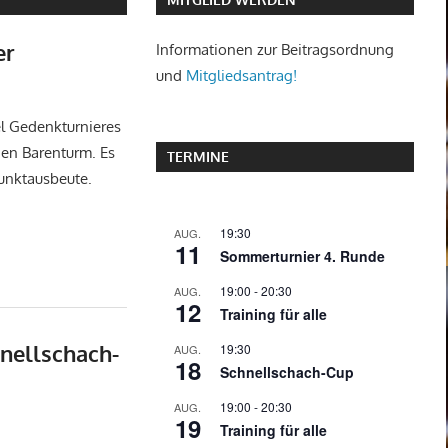
er
Informationen zur Beitragsordnung
und
Mitgliedsantrag!
el Gedenkturnieres
 den Barenturm. Es
TERMINE
unktausbeute.
19:30
AUG.
11
Sommerturnier 4. Runde
19:00
-
20:30
AUG.
12
Training für alle
nellschach-
19:30
AUG.
18
Schnellschach-Cup
19:00
-
20:30
AUG.
19
Training für alle