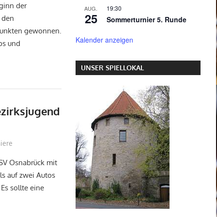
eginn der
19:30
AUG.
25
 den
Sommerturnier 5. Runde
 Punkten gewonnen.
Kalender anzeigen
ps und
UNSER SPIELLOKAL
ezirksjugend
iere
r SV Osnabrück mit
ls auf zwei Autos
Es sollte eine