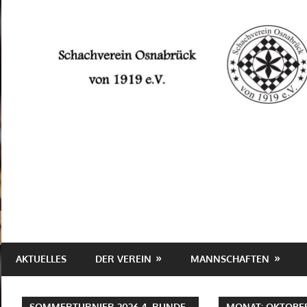
Zum
Inhalt
springen
Schachverein
Osnabrück
von
1919
e.V.
AKTUELLES
DER VEREIN
MANNSCHAFTEN
SOMMERTURNIER 2026 4. RUNDE
MONAT:
OKTOBER