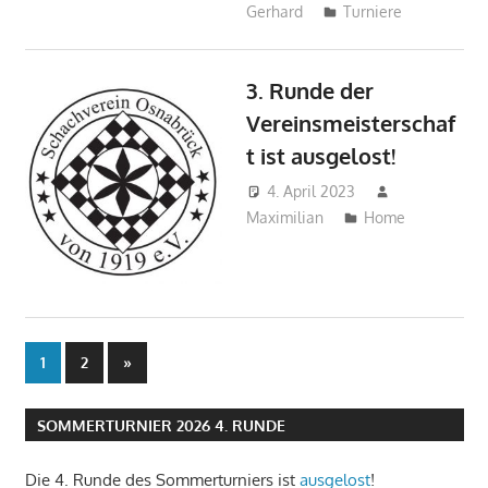
Gerhard
Turniere
3. Runde der
Vereinsmeisterschaf
t ist ausgelost!
4. April 2023
Maximilian
Home
1
2
Nächste
»
Seitennummerierung
Beiträge
der
SOMMERTURNIER 2026 4. RUNDE
Beiträge
Die 4. Runde des Sommerturniers ist
ausgelost
!