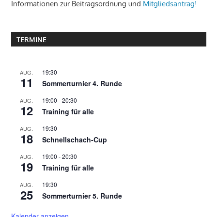
Informationen zur Beitragsordnung und
Mitgliedsantrag!
h
:
TERMINE
19:30
AUG.
11
Sommerturnier 4. Runde
19:00
-
20:30
AUG.
12
Training für alle
19:30
AUG.
18
Schnellschach-Cup
19:00
-
20:30
AUG.
19
Training für alle
19:30
AUG.
25
Sommerturnier 5. Runde
Kalender anzeigen