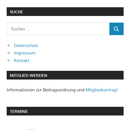
SUCHE
S
S
u
U
c
Datenschutz
C
h
Impressum
H
e
E
Kontakt
n
N
n
MITGLIED WERDEN
a
c
Informationen zur Beitragsordnung und
Mitgliedsantrag!
h
:
TERMINE