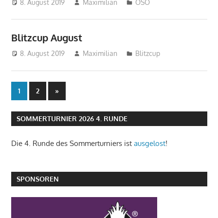
8. August 2019
Maximilian
OSO
Blitzcup August
8. August 2019
Maximilian
Blitzcup
1
2
Nächste
»
Seitennummerierung
Beiträge
der
SOMMERTURNIER 2026 4. RUNDE
Beiträge
Die 4. Runde des Sommerturniers ist
ausgelost
!
SPONSOREN