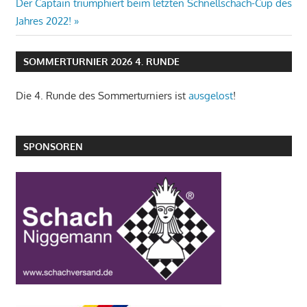
Nächster
Der Captain triumphiert beim letzten Schnellschach-Cup des
Beitrag:
Jahres 2022!
SOMMERTURNIER 2026 4. RUNDE
Die 4. Runde des Sommerturniers ist
ausgelost
!
SPONSOREN