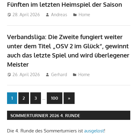
Fünften im letzten Heimspiel der Saison
28. April 2026
Andreas
Home
Verbandsliga: Die Zweite fungiert weiter
unter dem Titel „OSV 2 im Glück“, gewinnt
auch das letzte Spiel und wird überlegener
Meister
26. April 2026
Gerhard
Home
Seitennummerierung
…
Nächste
1
2
3
100
»
Beiträge
der
SOMMERTURNIER 2026 4. RUNDE
Beiträge
Die 4. Runde des Sommerturniers ist
ausgelost
!