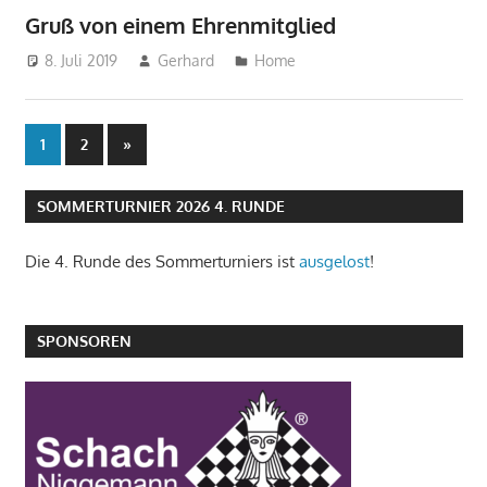
Gruß von einem Ehrenmitglied
8. Juli 2019
Gerhard
Home
Seitennummerierung
Nächste
1
2
»
Beiträge
der
SOMMERTURNIER 2026 4. RUNDE
Beiträge
Die 4. Runde des Sommerturniers ist
ausgelost
!
SPONSOREN