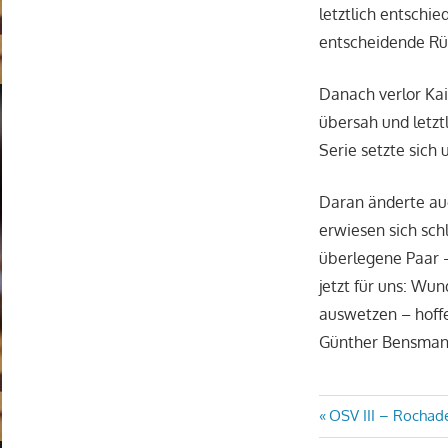
letztlich entschi
entscheidende Rüc
Danach verlor Kai
übersah und letz
Serie setzte sich 
Daran änderte auc
erwiesen sich sch
überlegene Paar –
jetzt für uns: Wun
auswetzen – hoffe
Günther Bensma
Beitragsn
Vorheriger
OSV III – Rochade
Beitrag: