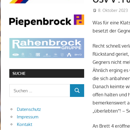
8. Oktober 2023
Was für eine Klat
besetzt der Gegne
Recht schnell verl
Rückstand geriet,
Gegners nicht meh
Ähnlich erging es
SUCHE
die sich anbahnen
Danach keimte wie
Suchen
SUCHEN
offen halten und
nach:
bemerkenswert an 
Datenschutz
„überlebten“! – S
Impressum
Kontakt
An Brett 4 eröffn