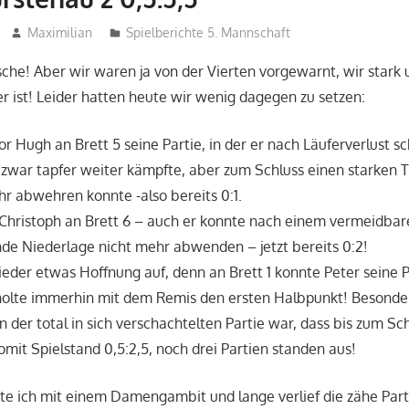
Maximilian
Spielberichte 5. Mannschaft
sche! Aber wir waren ja von der Vierten vorgewarnt, wir stark
r ist! Leider hatten heute wir wenig dagegen zu setzen:
or Hugh an Brett 5 seine Partie, in der er nach Läuferverlust sc
 zwar tapfer weiter kämpfte, aber zum Schluss einen starken 
r abwehren konnte -also bereits 0:1.
 Christoph an Brett 6 – auch er konnte nach einem vermeidbar
de Niederlage nicht mehr abwenden – jetzt bereits 0:2!
der etwas Hoffnung auf, denn an Brett 1 konnte Peter seine P
 holte immerhin mit dem Remis den ersten Halbpunkt! Besonde
der total in sich verschachtelten Partie war, dass bis zum Sch
omit Spielstand 0,5:2,5, noch drei Partien standen aus!
ete ich mit einem Damengambit und lange verlief die zähe Part