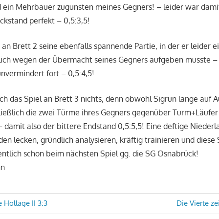
ed ein Mehrbauer zugunsten meines Gegners! – leider war dami
kstand perfekt – 0,5:3,5!
 an Brett 2 seine ebenfalls spannende Partie, in der er leider
tlich wegen der Übermacht seines Gegners aufgeben musste –
unvermindert fort – 0,5:4,5!
h das Spiel an Brett 3 nichts, denn obwohl Sigrun lange auf
ließlich die zwei Türme ihres Gegners gegenüber Turm+Läufer
 damit also der bittere Endstand 0,5:5,5! Eine deftige Niederl
den lecken, gründlich analysieren, kräftig trainieren und diese
ntlich schon beim nächsten Spiel gg. die SG Osnabrück!
nn
avigation
Nächster
 Hollage II 3:3
Die Vierte ze
Beitrag: