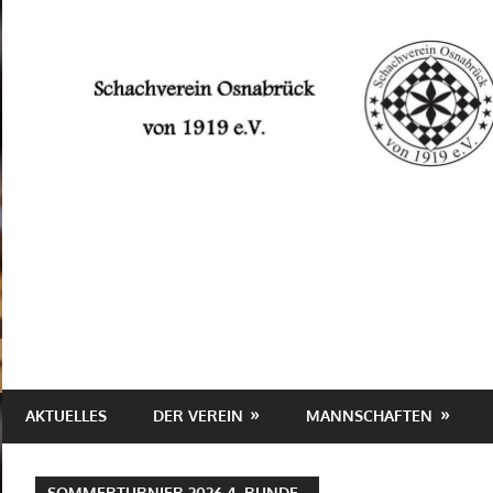
Zum
Inhalt
springen
Schachverein
Osnabrück
von
1919
e.V.
AKTUELLES
DER VEREIN
MANNSCHAFTEN
SOMMERTURNIER 2026 4. RUNDE