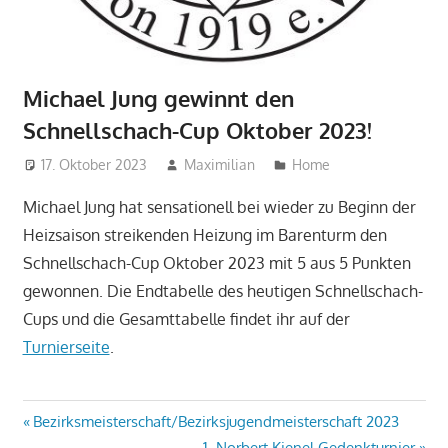
Michael Jung gewinnt den
Schnellschach-Cup Oktober 2023!
17. Oktober 2023
Maximilian
Home
Michael Jung hat sensationell bei wieder zu Beginn der
Heizsaison streikenden Heizung im Barenturm den
Schnellschach-Cup Oktober 2023 mit 5 aus 5 Punkten
gewonnen. Die Endtabelle des heutigen Schnellschach-
Cups und die Gesamttabelle findet ihr auf der
Turnierseite
.
Beitragsnavigation
Vorheriger
Bezirksmeisterschaft/Bezirksjugendmeisterschaft 2023
Beitrag:
Nächster
1. Norbert Kienel Gedenkturnier