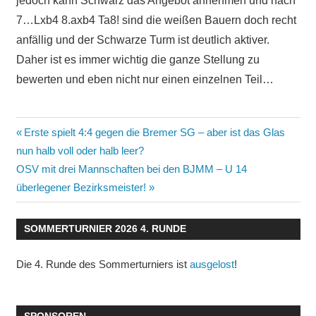
jedoch kann Schwarz das Angebot annehmen und nach
7…Lxb4 8.axb4 Ta8! sind die weißen Bauern doch recht
anfällig und der Schwarze Turm ist deutlich aktiver.
Daher ist es immer wichtig die ganze Stellung zu
bewerten und eben nicht nur einen einzelnen Teil…
Beitragsnavigation
Vorheriger
Erste spielt 4:4 gegen die Bremer SG – aber ist das Glas
Beitrag:
nun halb voll oder halb leer?
Nächster
OSV mit drei Mannschaften bei den BJMM – U 14
Beitrag:
überlegener Bezirksmeister!
SOMMERTURNIER 2026 4. RUNDE
Die 4. Runde des Sommerturniers ist
ausgelost
!