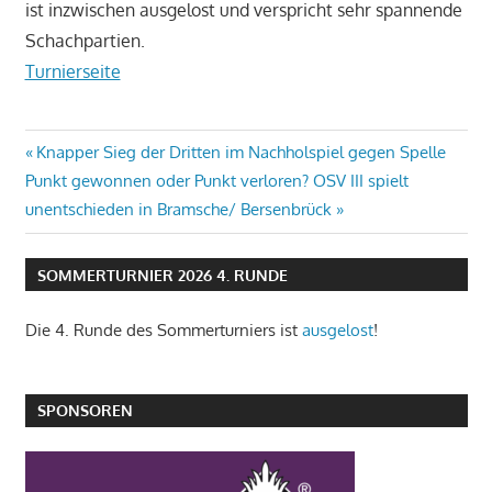
ist inzwischen ausgelost und verspricht sehr spannende
Schachpartien.
Turnierseite
Beitragsnavigation
Vorheriger
Knapper Sieg der Dritten im Nachholspiel gegen Spelle
Nächster
Beitrag:
Punkt gewonnen oder Punkt verloren? OSV III spielt
Beitrag:
unentschieden in Bramsche/ Bersenbrück
SOMMERTURNIER 2026 4. RUNDE
Die 4. Runde des Sommerturniers ist
ausgelost
!
SPONSOREN