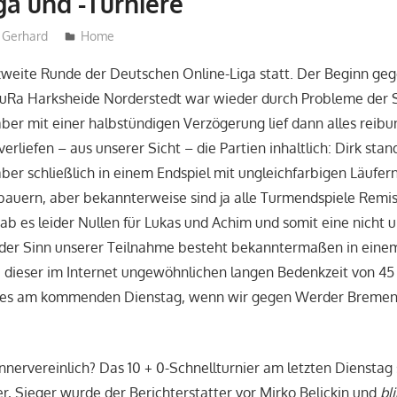
ga und -Turniere
Gerhard
Home
zweite Runde der Deutschen Online-Liga statt. Der Beginn geg
uRa Harksheide Norderstedt war wieder durch Probleme der 
ber mit einer halbstündigen Verzögerung lief dann alles reibun
verliefen – aus unserer Sicht – die Partien inhaltlich: Dirk stan
ber schließlich in einem Endspiel mit ungleichfarbigen Läufer
bauern, aber bekannterweise sind ja alle Turmendspiele Remi
b es leider Nullen für Lukas und Achim und somit eine nicht un
 der Sinn unserer Teilnahme besteht bekanntermaßen in einem 
i dieser im Internet ungewöhnlichen langen Bedenkzeit von 4
t es am kommenden Dienstag, wenn wir gegen Werder Bremen 
innervereinlich? Das 10 + 0-Schnellturnier am letzten Dienstag 
, Sieger wurde der Berichterstatter vor Mirko Belickin und
bl