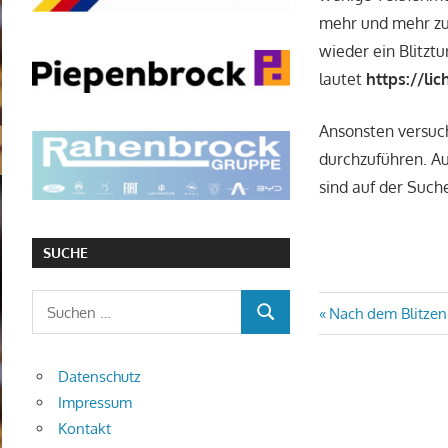
mehr und mehr zu
wieder ein Blitztu
lautet
https://li
Ansonsten versuch
durchzuführen. Au
sind auf der Such
SUCHE
Suchen
Beitragsn
Vorheriger
Nach dem Blitzen
SUCHEN
nach:
Beitrag:
Datenschutz
Impressum
Kontakt