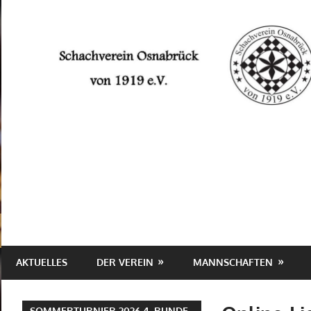
Zum
Inhalt
springen
Schachverein
Osnabrück
von
1919
e.V.
AKTUELLES
DER VEREIN
MANNSCHAFTEN
SOMMERTURNIER 2026 4. RUNDE