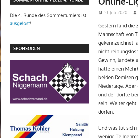
Online-Li
10. Juli 2020
Die 4. Runde des Sommerturniers ist
ausgelost
!
Gestern fand die 
Mannschaft von T
gekennzeichnet, a
SPONSOREN
nicht reibungslos 
Gewinn, landete a
hatte einen Mehr
beiden Remisen ga
Niederlage. Aber
und der dürfte be
sein. Weiter geh
dürfen.
Und was tut sich 
wenige Teilnehmer