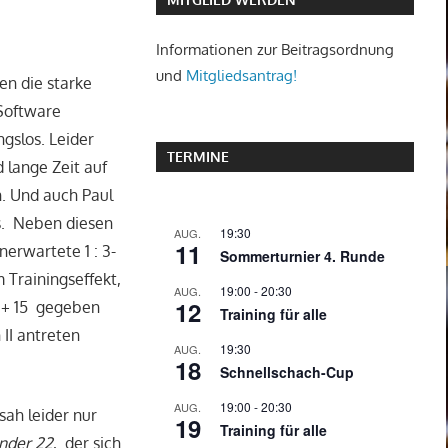
Informationen zur Beitragsordnung
und
Mitgliedsantrag!
en die starke
Software
gslos. Leider
TERMINE
d lange Zeit auf
n. Und auch Paul
s. Neben diesen
19:30
AUG.
11
erwartete 1 : 3-
Sommerturnier 4. Runde
Trainingseffekt,
19:00
-
20:30
AUG.
12
5 + 15 gegeben
Training für alle
II antreten
19:30
AUG.
18
Schnellschach-Cup
19:00
-
20:30
AUG.
sah leider nur
19
Training für alle
inder
22
, der sich