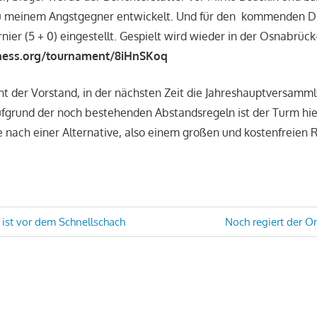
 meinem Angstgegner entwickelt. Und für den kommenden Di
rnier (5 + 0) eingestellt. Gespielt wird wieder in der Osnabrück
chess.org/tournament/8iHnSKoq
t der Vorstand, in der nächsten Zeit die Jahreshauptversamm
fgrund der noch bestehenden Abstandsregeln ist der Turm hierf
e nach einer Alternative, also einem großen und kostenfreie
avigation
Nächster
 ist vor dem Schnellschach
Noch regiert der On
Beitrag: