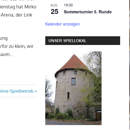
19:30
AUG.
enstag hat Mirko
25
Sommerturnier 5. Runde
-Arena, der Link
Kalender anzeigen
lung
UNSER SPIELLOKAL
ür zu klein, wir
n Raum…
line-Spielbetrieb