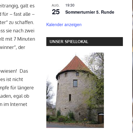
19:30
AUG.
trangig, galt es
25
Sommerturnier 5. Runde
für – fast alle –
er“ zu schaffen.
Kalender anzeigen
ss sie nach zwei
elt mit 7 Minuten
UNSER SPIELLOKAL
winner“, der
gewiesen! Das
s ist nicht
mpfe für längere
laden, egal ob
n im Internet