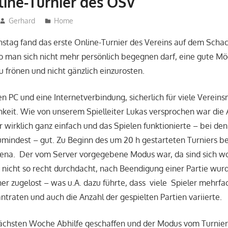
line-Turnier des OSV
Gerhard
Home
stag fand das erste Online-Turnier des Vereins auf dem Schac
 wo man sich nicht mehr persönlich begegnen darf, eine gute Mög
frönen und nicht gänzlich einzurosten.
n PC und eine Internetverbindung, sicherlich für viele Vereins
hkeit. Wie von unserem Spielleiter Lukas versprochen war di
wirklich ganz einfach und das Spielen funktionierte – bei de
indest – gut. Zu Beginn des um 20 h gestarteten Turniers be
rena. Der vom Server vorgegebene Modus war, da sind sich wo
 nicht so recht durchdacht, nach Beendigung einer Partie wur
er zugelost – was u.A. dazu führte, dass viele Spieler mehrf
ntraten und auch die Anzahl der gespielten Partien variierte.
nächsten Woche Abhilfe geschaffen und der Modus vom Turnierl