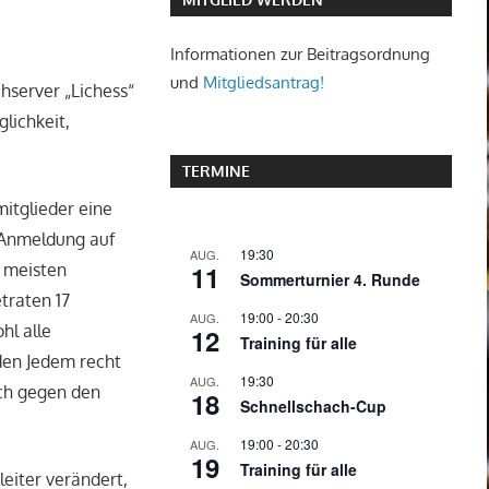
Informationen zur Beitragsordnung
und
Mitgliedsantrag!
hserver „Lichess“
lichkeit,
TERMINE
mitglieder eine
e Anmeldung auf
19:30
AUG.
11
n meisten
Sommerturnier 4. Runde
traten 17
19:00
-
20:30
AUG.
hl alle
12
Training für alle
den Jedem recht
19:30
AUG.
ach gegen den
18
Schnellschach-Cup
19:00
-
20:30
AUG.
19
Training für alle
eiter verändert,