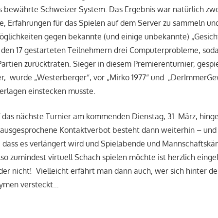
s bewährte Schweizer System. Das Ergebnis war natürlich zwei
ie, Erfahrungen für das Spielen auf dem Server zu sammeln und 
öglichkeiten gegen bekannte (und einige unbekannte) „Gesicht
 den 17 gestarteten Teilnehmern drei Computerprobleme, soda
artien zurücktraten. Sieger in diesem Premierenturnier, gespi
er, wurde „Westerberger“, vor „Mirko 1977“ und „DerImmerGe
erlagen einstecken musste.
uf das nächste Turnier am kommenden Dienstag, 31. März, hin
 ausgesprochene Kontaktverbot besteht dann weiterhin – und e
, dass es verlängert wird und Spielabende und Mannschaftskä
lso zumindest virtuell Schach spielen möchte ist herzlich einge
der nicht! Vielleicht erfährt man dann auch, wer sich hinter de
nymen versteckt…