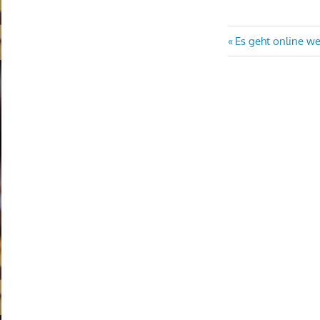
Beitragsn
Vorheriger
Es geht online we
Beitrag: