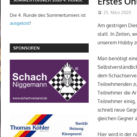
Erstes On
25. März 2020
Die 4. Runde des Sommerturniers ist
ausgelost
!
Am gestrigen Dien
statt. In Zeiten,
unserem Hobby zu 
SPONSOREN
Man benötigt eine
Selbstverständlic
dem Schachserver 
Teilnehmenden zum
Teilnehmer die A
Teilnehmer einig,
schnell neue Gegn
gleichen Gegner a
Hier wird in der 