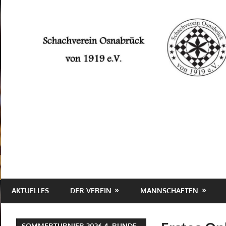
Zum
Inhalt
springen
Schachverein
Osnabrück
von
1919
e.V.
AKTUELLES
DER VEREIN
MANNSCHAFTEN
SOMMERTURNIER 2026 4. RUNDE