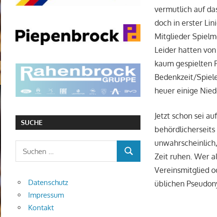
vermutlich auf da
doch in erster Lin
Mitglieder Spielm
Leider hatten von
kaum gespielten P
Bedenkzeit/Spiel
heuer einige Nied
Jetzt schon sei a
SUCHE
behördlicherseits
unwahrscheinlich
Suchen
Zeit ruhen. Wer a
SUCHEN
nach:
Vereinsmitglied o
Datenschutz
üblichen Pseudo
Impressum
Kontakt