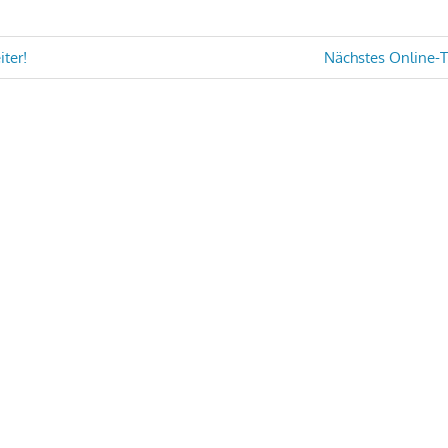
avigation
Nächster
iter!
Nächstes Online-Tu
Beitrag: