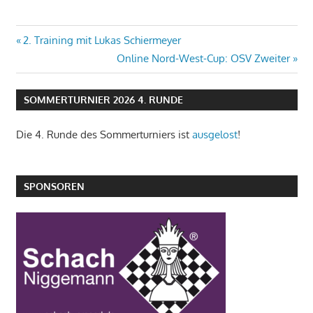
Beitragsnavigation
Vorheriger
2. Training mit Lukas Schiermeyer
Beitrag:
Nächster
Online Nord-West-Cup: OSV Zweiter
Beitrag:
SOMMERTURNIER 2026 4. RUNDE
Die 4. Runde des Sommerturniers ist
ausgelost
!
SPONSOREN