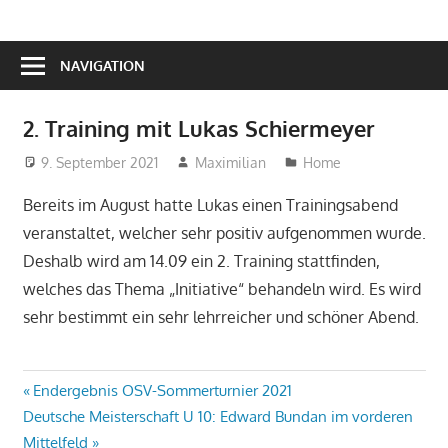
NAVIGATION
2. Training mit Lukas Schiermeyer
9. September 2021
Maximilian
Home
Bereits im August hatte Lukas einen Trainingsabend
veranstaltet, welcher sehr positiv aufgenommen wurde.
Deshalb wird am 14.09 ein 2. Training stattfinden,
welches das Thema „Initiative“ behandeln wird. Es wird
sehr bestimmt ein sehr lehrreicher und schöner Abend.
Beitragsnavigation
Vorheriger
Endergebnis OSV-Sommerturnier 2021
Nächster
Beitrag:
Deutsche Meisterschaft U 10: Edward Bundan im vorderen
Beitrag:
Mittelfeld