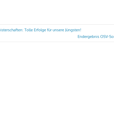
avigation
terschaften: Tolle Erfolge für unsere Jüngsten!
Nächster
Endergebnis OSV-So
Beitrag: