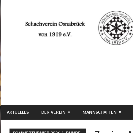
Zum
Inhalt
springen
Schachverein
Osnabrück
von
1919
e.V.
AKTUELLES
DER VEREIN
MANNSCHAFTEN
SOMMERTURNIER 2026 4. RUNDE