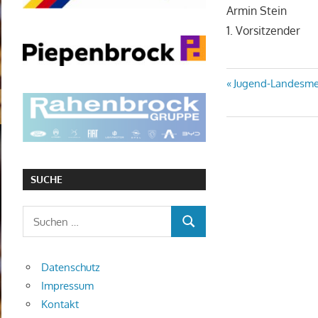
Armin Stein
1. Vorsitzender
Beitragsn
Vorheriger
Jugend-Landesmeis
Beitrag:
SUCHE
Suchen
SUCHEN
nach:
Datenschutz
Impressum
Kontakt