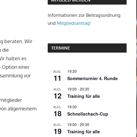
Informationen zur Beitragsordnung
und
Mitgliedsantrag!
ng beraten. Wir
TERMINE
 die
ir halten es
e Option einer
19:30
AUG.
11
ersammlung vor
Sommerturnier 4. Runde
19:00
-
20:30
AUG.
12
Training für alle
mitglieder
19:30
AUG.
n von allgemeinem
18
Schnellschach-Cup
19:00
-
20:30
AUG.
19
Training für alle