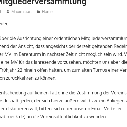
 Mitgliederversammlung
1
Maximilian
Home
der,
über die Ausrichtung einer ordentlichen Mitgliederversammlu
end der Ansicht, dass angesichts der derzeit geltenden Regeln
r MV im Barenturm in nächster Zeit nicht möglich sein wird. W
l, eine MV für das Jahresende vorzusehen, möchten uns aber di
Frühjahr 22 hinein offen halten, um zum alten Turnus einer V
son zurückkehren zu können.
Entscheidung auf keinen Fall ohne die Zustimmung der Vereins
te deshalb jeden, der sich hierzu äußern will bzw. ein Anliege
 er diskutieren will, bitten, sich über unseren Email-Verteiler
abrueck.de) an die Vereinsöffentlichkeit zu wenden.