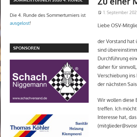
Zu einer
1. September 202
Die 4. Runde des Sommerturniers ist
ausgelost
!
Liebe OSV-Mitglie
der Vorstand hat 
SPONSOREN
sind übereinstimm
Durchführung eine
daher für sinnvol
Verschiebung ins 
der nächsten Sai
Wir wollen diese 
treffen. Ich möch
Interesse hat, das
(mitglieder@svosn