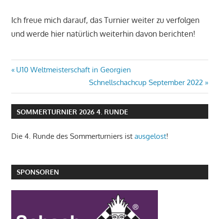
Ich freue mich darauf, das Turnier weiter zu verfolgen
und werde hier natürlich weiterhin davon berichten!
Beitragsnavigation
Vorheriger
U10 Weltmeisterschaft in Georgien
Beitrag:
Nächster
Schnellschachcup September 2022
Beitrag:
SOMMERTURNIER 2026 4. RUNDE
Die 4. Runde des Sommerturniers ist
ausgelost
!
SPONSOREN