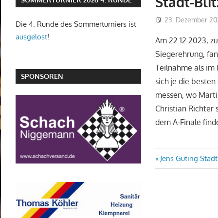
Stadt-Bli
23. Dezember 20
Die 4. Runde des Sommerturniers ist
ausgelost
!
Am 22.12.2023, zu
Siegerehrung, fan
Teilnahme als im 
SPONSOREN
sich je die besten
messen, wo Martin
Christian Richter
dem A-Finale find
Beitragsn
Vorheriger
Jens Güting Stad
Beitrag: