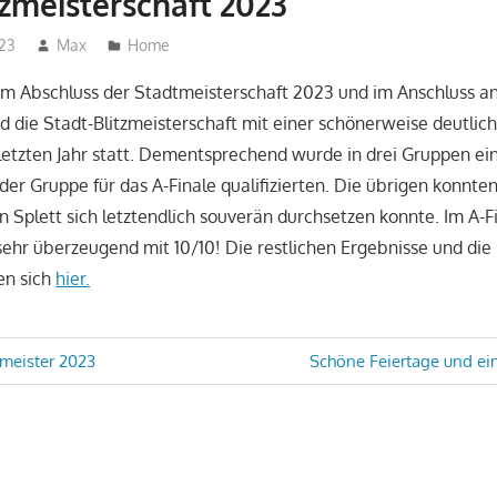
tzmeisterschaft 2023
23
Max
Home
m Abschluss der Stadtmeisterschaft 2023 und im Anschluss an
d die Stadt-Blitzmeisterschaft mit einer schönerweise deutli
letzten Jahr statt. Dementsprechend wurde in drei Gruppen ei
 der Gruppe für das A-Finale qualifizierten. Die übrigen konnten
 Splett sich letztendlich souverän durchsetzen konnte. Im A-
 sehr überzeugend mit 10/10! Die restlichen Ergebnisse und die
en sich
hier.
avigation
Nächster
tmeister 2023
Schöne Feiertage und ei
Beitrag: