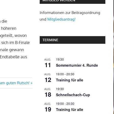
Informationen zur Beitragsordnung
und
Mitgliedsantrag!
 die
ch höheren
ngeteilt, wovon
TERMINE
 sich im B-Finale
Finale gewann
 Endtabelle aus
19:30
AUG.
11
Sommerturnier 4. Runde
19:00
-
20:30
AUG.
12
Training für alle
nen guten Rutsch!
19:30
AUG.
18
Schnellschach-Cup
19:00
-
20:30
AUG.
19
Training für alle