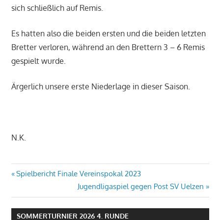
sich schließlich auf Remis.
Es hatten also die beiden ersten und die beiden letzten
Bretter verloren, während an den Brettern 3 – 6 Remis
gespielt wurde.
Ärgerlich unsere erste Niederlage in dieser Saison.
N.K.
Beitragsnavigation
Vorheriger
Spielbericht Finale Vereinspokal 2023
Beitrag:
Nächster
Jugendligaspiel gegen Post SV Uelzen
Beitrag:
SOMMERTURNIER 2026 4. RUNDE