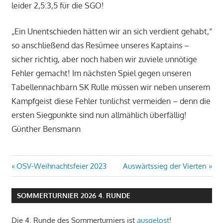
leider 2,5:3,5 für die SGO!
„Ein Unentschieden hätten wir an sich verdient gehabt,“
so anschließend das Resümee unseres Kaptains –
sicher richtig, aber noch haben wir zuviele unnötige
Fehler gemacht! Im nächsten Spiel gegen unseren
Tabellennachbarn SK Rulle müssen wir neben unserem
Kampfgeist diese Fehler tunlichst vermeiden – denn die
ersten Siegpunkte sind nun allmählich überfällig!
Günther Bensmann
Beitragsnavigation
Vorheriger
Nächster
OSV-Weihnachtsfeier 2023
Auswärtssieg der Vierten
Beitrag:
Beitrag:
SOMMERTURNIER 2026 4. RUNDE
Die 4. Runde des Sommerturniers ist
ausgelost
!