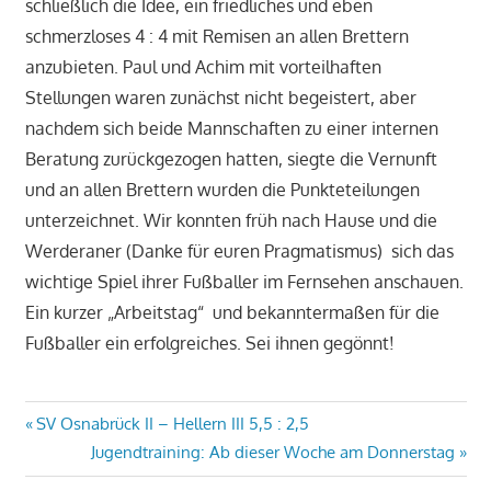
schließlich die Idee, ein friedliches und eben
schmerzloses 4 : 4 mit Remisen an allen Brettern
anzubieten. Paul und Achim mit vorteilhaften
Stellungen waren zunächst nicht begeistert, aber
nachdem sich beide Mannschaften zu einer internen
Beratung zurückgezogen hatten, siegte die Vernunft
und an allen Brettern wurden die Punkteteilungen
unterzeichnet. Wir konnten früh nach Hause und die
Werderaner (Danke für euren Pragmatismus) sich das
wichtige Spiel ihrer Fußballer im Fernsehen anschauen.
Ein kurzer „Arbeitstag“ und bekanntermaßen für die
Fußballer ein erfolgreiches. Sei ihnen gegönnt!
Beitragsnavigation
Vorheriger
SV Osnabrück II – Hellern III 5,5 : 2,5
Beitrag:
Nächster
Jugendtraining: Ab dieser Woche am Donnerstag
Beitrag: