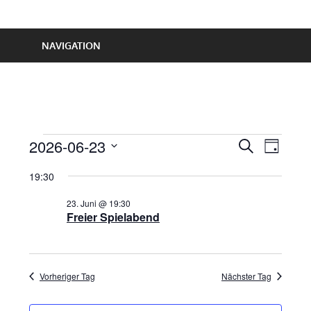
NAVIGATION
Veranstaltungen
2026-06-23
Veranst
Vera
SUCHE
TAG
Ansic
Datum
Suche
19:30
für
wählen.
Navi
und
23. Juni @ 19:30
23.
Freier Spielabend
Ansichte
Juni
Navigat
Vorheriger Tag
Nächster Tag
2026