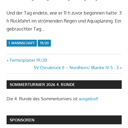
Und der Tag endete, wie er 11 h zuvor begonnen hatte: 3
h Rückfahrt im strömenden Regen und Aquaplaning. Ein
gebrauchter Tag…
1. MANNSCHAFT
19/20
Beitragsnavigation
Vorheriger
Terminplaner 19/20
Beitrag:
Nächster
SV Osnabrück II – Nordhorn/ Blanke IV 5 : 3
Beitrag:
SOMMERTURNIER 2026 4. RUNDE
Die 4. Runde des Sommerturniers ist
ausgelost
!
SPONSOREN