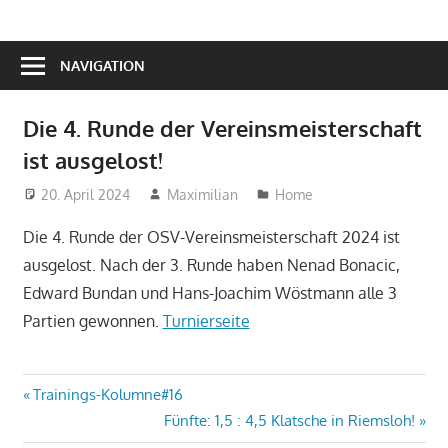
NAVIGATION
Die 4. Runde der Vereinsmeisterschaft
ist ausgelost!
20. April 2024
Maximilian
Home
Die 4. Runde der OSV-Vereinsmeisterschaft 2024 ist
ausgelost. Nach der 3. Runde haben Nenad Bonacic,
Edward Bundan und Hans-Joachim Wöstmann alle 3
Partien gewonnen.
Turnierseite
Beitragsnavigation
Vorheriger
Trainings-Kolumne#16
Beitrag:
Nächster
Fünfte: 1,5 : 4,5 Klatsche in Riemsloh!
Beitrag: