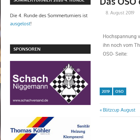
Das OSO g
8. August 2019
Die 4. Runde des Sommerturniers ist
ausgelost
!
Hochspannung vor
ihn noch vom Thr
SPONSOREN
OSO- Seite:
2019
OSO
Blitzcup August