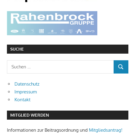
SUCHE
S
S
u
U
c
Datenschutz
C
h
Impressum
H
e
E
Kontakt
n
N
n
MITGLIED WERDEN
a
c
Informationen zur Beitragsordnung und
Mitgliedsantrag!
h