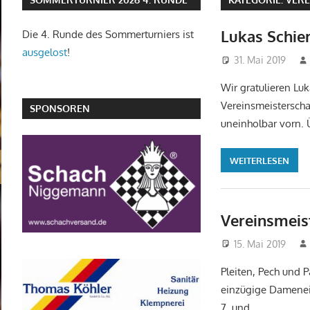
Lukas Schie
Die 4. Runde des Sommerturniers ist
ausgelost
!
31. Mai 2019
Wir gratulieren Lu
Vereinsmeisterscha
SPONSOREN
uneinholbar vorn.
WEITERLESEN
Vereinsmeis
15. Mai 2019
Pleiten, Pech und 
einzügige Damenein
7. und