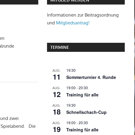
Informationen zur Beitragsordnung
und
Mitgliedsantrag!
gen
alrunde
TERMINE
19:30
AUG.
11
Sommerturnier 4. Runde
19:00
-
20:30
AUG.
12
Training für alle
19:30
AUG.
18
Schnellschach-Cup
n und zwei
19:00
-
20:30
AUG.
n Spielabend. Die
19
Training für alle