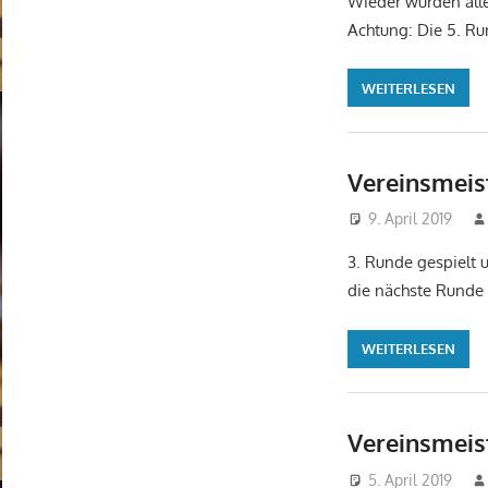
Wieder wurden alle
n
Achtung: Die 5. Ru
a
c
WEITERLESEN
h
:
Vereinsmeis
9. April 2019
3. Runde gespielt 
die nächste Runde 
WEITERLESEN
Vereinsmeis
5. April 2019