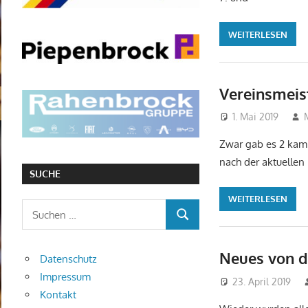
WEITERLESEN
Vereinsmeis
1. Mai 2019
Zwar gab es 2 kamp
nach der aktuellen
SUCHE
WEITERLESEN
S
S
u
U
c
Neues von d
C
Datenschutz
h
H
Impressum
e
23. April 2019
E
Kontakt
n
N