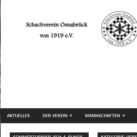
Zum
Inhalt
springen
Schachverein
Osnabrück
von
1919
e.V.
AKTUELLES
DER VEREIN
MANNSCHAFTEN
SOMMERTURNIER 2026 4. RUNDE
KATEGORIE:
VERE