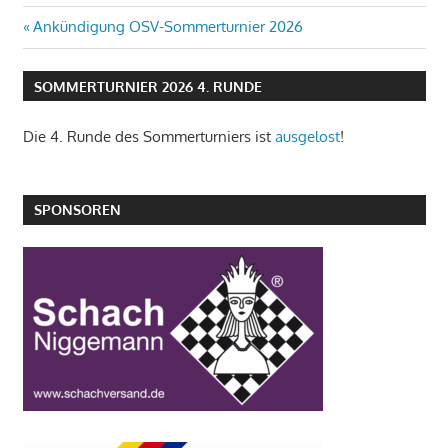
Beitragsnavigation
Vorheriger
Ankündigung OSV-Sommerturnier 2026
Beitrag:
SOMMERTURNIER 2026 4. RUNDE
Die 4. Runde des Sommerturniers ist
ausgelost
!
SPONSOREN