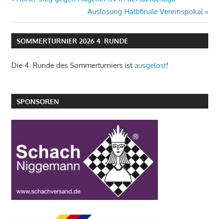
Beitragsnavigation
Beitrag:
Nächster
Auslosung Halbfinale Vereinspokal
Beitrag:
SOMMERTURNIER 2026 4. RUNDE
Die 4. Runde des Sommerturniers ist
ausgelost
!
SPONSOREN