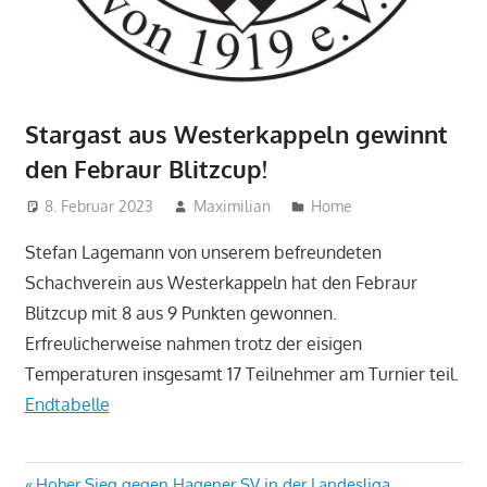
Stargast aus Westerkappeln gewinnt
den Febraur Blitzcup!
8. Februar 2023
Maximilian
Home
Stefan Lagemann von unserem befreundeten
Schachverein aus Westerkappeln hat den Febraur
Blitzcup mit 8 aus 9 Punkten gewonnen.
Erfreulicherweise nahmen trotz der eisigen
Temperaturen insgesamt 17 Teilnehmer am Turnier teil.
Endtabelle
Vorheriger
Hoher Sieg gegen Hagener SV in der Landesliga