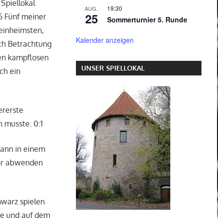
 Spiellokal
19:30
AUG.
25
5 Fünf meiner
Sommerturnier 5. Runde
einheimsten,
Kalender anzeigen
ach Betrachtung
den kampflosen
UNSER SPIELLOKAL
ch ein
ererste
n musste. 0:1
dann in einem
ehr abwenden
hwarz spielen
rte und auf dem