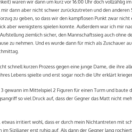
hkeit) waren wir dann um kurz vor 16:00 Uhr doch vollzählig im
el mir dann aber nicht schwer zurückzutreten und den anderen 
orzug zu geben, so dass wir den kampflosen Punkt zwar nicht 
rick aber wenigstens spielen konnte. Außerdem war ich mir n
Aufstellung ziemlich sicher, den Mannschaftssieg auch ohne 
ause zu nehmen. Und es wurde dann für mich als Zuschauer au
chmittag.
cht schnell kurzen Prozess gegen eine junge Dame, die ihre all
hres Lebens spielte und erst sogar noch die Uhr erklärt kriege
 3 gewann im Mittelspiel 2 Figuren für einen Turm und baute 
sangriff so viel Druck auf, dass der Gegner das Matt nicht m
 etwas irritiert wohl, dass er durch mein Nichtantreten mit sc
h im Sizilianer erst ruhig auf. Als dann der Gegner lang rochie