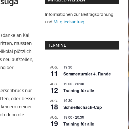
isliga
Informationen zur Beitragsordnung
und
Mitgliedsantrag!
(danke an Kai,
ritten, mussten
TERMINE
kolai plötzlich
 neu aufstellen,
19:30
ung der
AUG.
11
Sommerturnier 4. Runde
19:00
-
20:30
AUG.
12
Training für alle
 Bersenbrück nur
tten, oder besser
19:30
AUG.
18
r keinem meiner
Schnellschach-Cup
 ob denn die
19:00
-
20:30
AUG.
19
Training für alle