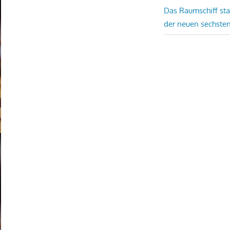
Nächster
Das Raumschiff sta
Beitrag:
der neuen sechste