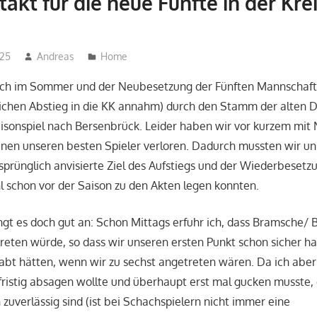
akt für die neue Fünfte in der Kre
025
Andreas
Home
 im Sommer und der Neubesetzung der Fünften Mannschaft 
lichen Abstieg in die KK annahm) durch den Stamm der alten D
isonspiel nach Bersenbrück. Leider haben wir vor kurzem mit Ni
nen unseren besten Spieler verloren. Dadurch mussten wir uns
rsprünglich anvisierte Ziel des Aufstiegs und der Wiederbesetz
l schon vor der Saison zu den Akten legen konnten.
ngt es doch gut an: Schon Mittags erfuhr ich, dass Bramsche/
treten würde, so dass wir unseren ersten Punkt schon sicher ha
abt hätten, wenn wir zu sechst angetreten wären. Da ich abe
zfristig absagen wollte und überhaupt erst mal gucken musste,
uverlässig sind (ist bei Schachspielern nicht immer eine