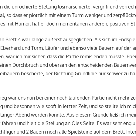
n die unrochierte Stellung losmarschierte, vergriff und verre
l, so dass er plötzlich mit einem Turm weniger und zerpflückt
es mit Humor, hat er doch momentanen anderen, positiven Str
an Brett 4 war lange äußerst ausgeglichen. Als sich im Endspie
 Eberhard und Turm, Läufer und ebenso viele Bauern auf der a
, war ich mir sicher, dass die Partie remis enden müsste. Eb
 einen Durchbruch und übersah den entscheidenden Bauernverl
eibauern bescherte, der Richtung Grundlinie nur schwer zu h
eg war uns nun bei einer noch laufenden Partie nicht mehr z
hig und besonnen wie sooft in letzter Zeit, und so stellte ich mic
n langer Abend werden könnte. Aus diesem Grunde ließ ich mei
fahren und hielt die Stellung an Oles Seite. Es war sehr eng 
ichtfigur und 2 Bauern noch alle Spielsteine auf dem Brett. Inte