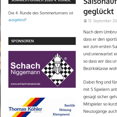
Saisonauft
geglückt
Die 4. Runde des Sommerturniers ist
ausgelost
!
13. September 2
Nach dem Umbruch
dass er den sport
SPONSOREN
wir zum ersten Sa
und unerwartet ei
so dass wir das u
Bezirksklasse woh
Dabei fing und fä
mit 5 Spielern an
gesagt sicher geh
Mitspieler so kur
Neuzugänge auch z