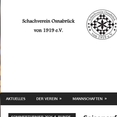
Zum
Inhalt
springen
Schachverein
Osnabrück
von
1919
e.V.
AKTUELLES
DER VEREIN
MANNSCHAFTEN
SOMMERTURNIER 2026 4. RUNDE