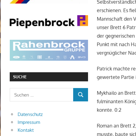
Selbstverständlic
erschienen. Es fi
Mannschaft den V
unser Brett 6 Pat
der gegnerischen 
Punkt mit nach H
vergnüglicher Na
Patrick machte re
SUCHE
gewertete Partie i
Suchen
Mykhailo an Brett
SUCHEN
nach:
fulminanten König
konnte. 0:2
Datenschutz
Impressum
Roman an Brett 2,
Kontakt
musste, baute sic