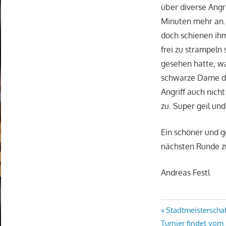
über diverse Angr
Minuten mehr an. 
doch schienen ihm
frei zu strampeln
gesehen hatte, wa
schwarze Dame das
Angriff auch nich
zu. Super geil und
Ein schöner und g
nächsten Runde z
Andreas Festl
Beitragsn
Vorheriger
Stadtmeisterscha
Beitrag:
Turnier findet vom