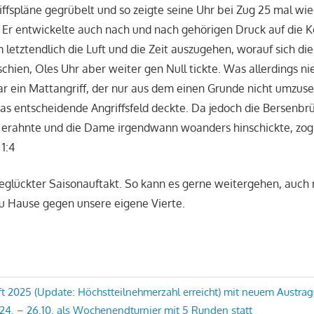
iffspläne gegrübelt und so zeigte seine Uhr bei Zug 25 mal wie
Er entwickelte auch nach und nach gehörigen Druck auf die Kö
 letztendlich die Luft und die Zeit auszugehen, worauf sich di
 schien, Oles Uhr aber weiter gen Null tickte. Was allerdings 
r ein Mattangriff, der nur aus dem einen Grunde nicht umzuse
 entscheidende Angriffsfeld deckte. Da jedoch die Bersenbrü
t erahnte und die Dame irgendwann woanders hinschickte, zog
 1:4
eglückter Saisonauftakt. So kann es gerne weitergehen, auch r
u Hause gegen unsere eigene Vierte.
avigation
ft 2025 (Update: Höchstteilnehmerzahl erreicht) mit neuem Austr
 24. – 26.10. als Wochenendturnier mit 5 Runden statt