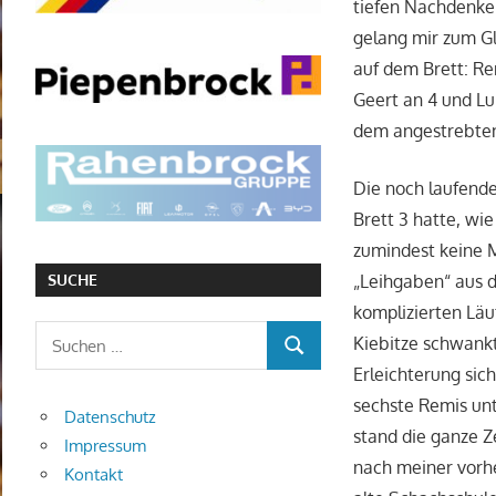
tiefen Nachdenke
gelang mir zum Gl
auf dem Brett: Re
Geert an 4 und L
dem angestrebten
Die noch laufend
Brett 3 hatte, wie
zumindest keine M
SUCHE
„Leihgaben“ aus 
komplizierten Läu
Suchen
Kiebitze schwankt
SUCHEN
nach:
Erleichterung sic
sechste Remis unt
Datenschutz
stand die ganze Z
Impressum
nach meiner vorhe
Kontakt