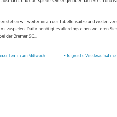
e ausmacht und überspielte sein Gegenüber nach Strich und F
en stehen wir weiterhin an der Tabellenspitze und wollen ver
 mitzuspielen. Dafür benötigt es allerdings einen weiteren Si
 bei der Bremer SG…
avigation
Nächster
Neuer Termin am Mittwoch
Erfolgreiche Wiederaufnahme 
Beitrag: