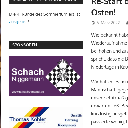
Re-Start 
Osten!
Die 4. Runde des Sommerturniers ist
ausgelost
!
6. März 2022
Wie bekannt habe
Wiederaufnahme de
SPONSOREN
bei hohen und zul
spricht, dass die
Niederlage in K
Wir hatten es he
Mannschaft, gegen
unsere etatmäßig
erwarten ließ. Be
kurzfristig ausge
passierte wenig, 