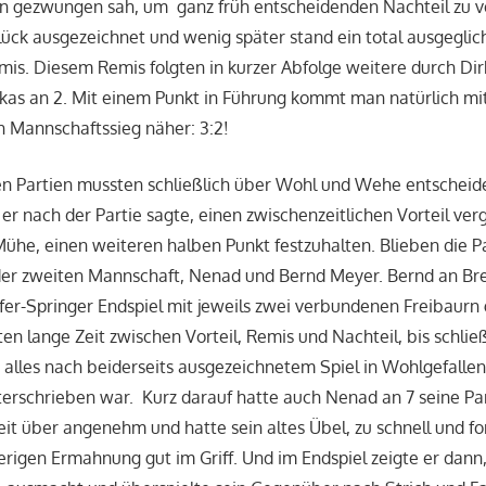
n gezwungen sah, um ganz früh entscheidenden Nachteil zu v
ück ausgezeichnet und wenig später stand ein total ausgeglic
mis. Diesem Remis folgten in kurzer Abfolge weitere durch Dirk
ukas an 2. Mit einem Punkt in Führung kommt man natürlich m
 Mannschaftssieg näher: 3:2!
en Partien mussten schließlich über Wohl und Wehe entscheid
 er nach der Partie sagte, einen zwischenzeitlichen Vorteil ve
ühe, einen weiteren halben Punkt festzuhalten. Blieben die P
der zweiten Mannschaft, Nenad und Bernd Meyer. Bernd an Bre
fer-Springer Endspiel mit jeweils zwei verbundenen Freibaurn 
en lange Zeit zwischen Vorteil, Remis und Nachteil, bis schließ
h alles nach beiderseits ausgezeichnetem Spiel in Wohlgefallen
erschrieben war. Kurz darauf hatte auch Nenad an 7 seine Par
eit über angenehm und hatte sein altes Übel, zu schnell und f
rigen Ermahnung gut im Griff. Und im Endspiel zeigte er dann