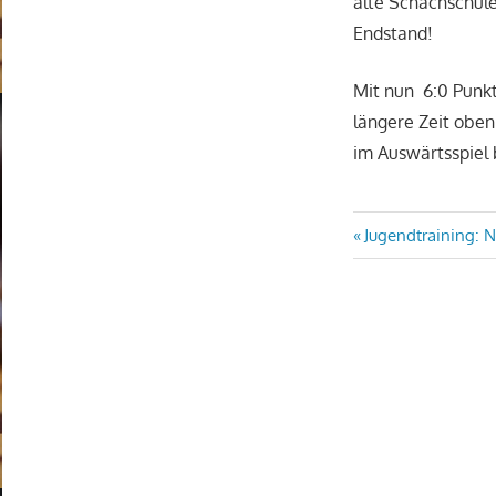
alte Schachschul
Endstand!
Mit nun 6:0 Punkt
längere Zeit oben
im Auswärtsspiel
Beitragsn
Vorheriger
Jugendtraining: 
Beitrag: