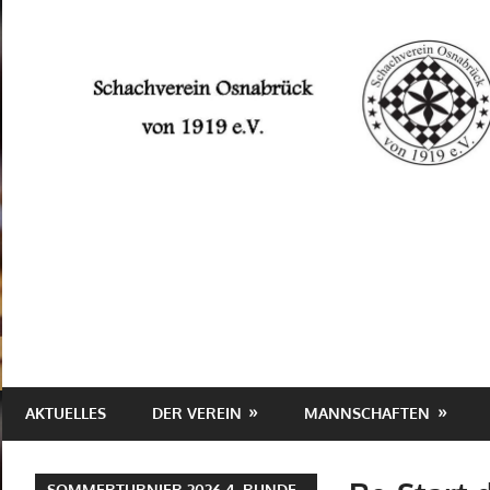
Zum
Inhalt
springen
Schachverein
Osnabrück
von
1919
e.V.
AKTUELLES
DER VEREIN
MANNSCHAFTEN
SOMMERTURNIER 2026 4. RUNDE