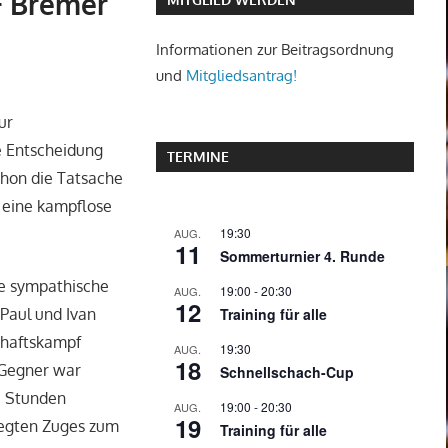
SF Bremer
Informationen zur Beitragsordnung
und
Mitgliedsantrag!
ur
e Entscheidung
TERMINE
chon die Tatsache
d eine kampflose
19:30
AUG.
11
Sommerturnier 4. Runde
ne sympathische
19:00
-
20:30
AUG.
12
Training für alle
 Paul und Ivan
chaftskampf
19:30
AUG.
18
s Gegner war
Schnellschach-Cup
i Stunden
19:00
-
20:30
AUG.
19
legten Zuges zum
Training für alle