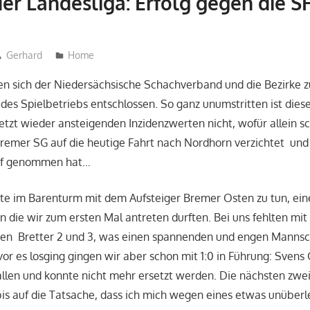
der Landesliga: Erfolg gegen die 
Gerhard
Home
n sich der Niedersächsische Schachverband und die Bezirke z
s Spielbetriebs entschlossen. So ganz unumstritten ist dies
etzt wieder ansteigenden Inzidenzwerten nicht, wofür allein s
 Bremer SG auf die heutige Fahrt nach Nordhorn verzichtet un
auf genommen hat…
ute im Barenturm mit dem Aufsteiger Bremer Osten zu tun, ei
 die wir zum ersten Mal antreten durften. Bei uns fehlten mit
en Bretter 2 und 3, was einen spannenden und engen Manns
vor es losging gingen wir aber schon mit 1:0 in Führung: Sven
fallen und konnte nicht mehr ersetzt werden. Die nächsten zwe
bis auf die Tatsache, dass ich mich wegen eines etwas unüber