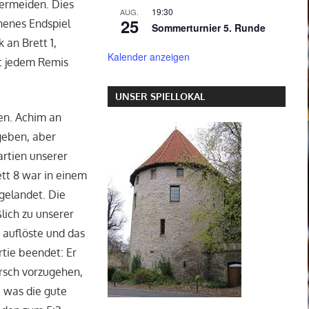
ermeiden. Dies
19:30
AUG.
25
henes Endspiel
Sommerturnier 5. Runde
 an Brett 1,
Kalender anzeigen
it jedem Remis
UNSER SPIELLOKAL
en. Achim an
rgeben, aber
artien unserer
tt 8 war in einem
gelandet. Die
lich zu unserer
 auflöste und das
tie beendet: Er
orsch vorzugehen,
, was die gute