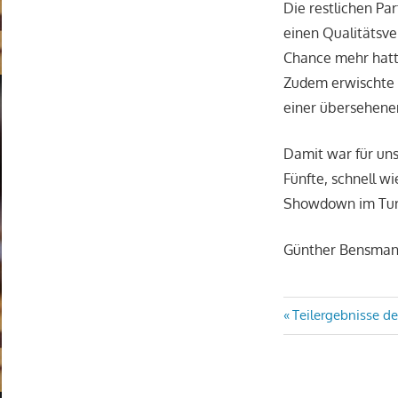
Die restlichen Pa
einen Qualitätsve
Chance mehr hatte
Zudem erwischte 
einer übersehenen
Damit war für uns
Fünfte, schnell wi
Showdown im Turm
Günther Bensma
Beitragsn
Vorheriger
Teilergebnisse de
Beitrag: