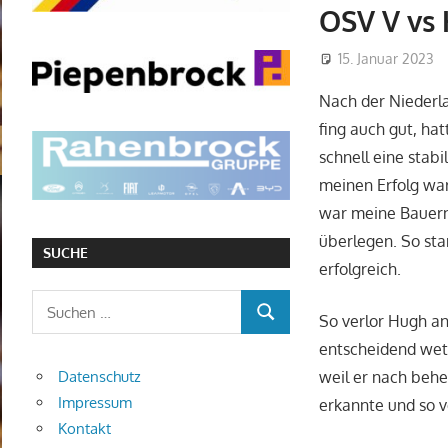
OSV V vs H
15. Januar 2023
Nach der Niederla
fing auch gut, h
schnell eine stabi
meinen Erfolg war
war meine Bauern
überlegen. So stan
SUCHE
erfolgreich.
Suchen
So verlor Hugh an
SUCHEN
nach:
entscheidend wet
Datenschutz
weil er nach behe
Impressum
erkannte und so vo
Kontakt