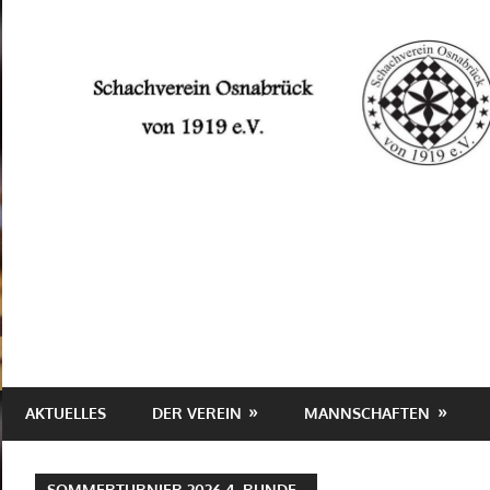
Zum
Inhalt
springen
Schachverein
Osnabrück
von
1919
e.V.
AKTUELLES
DER VEREIN
MANNSCHAFTEN
SOMMERTURNIER 2026 4. RUNDE