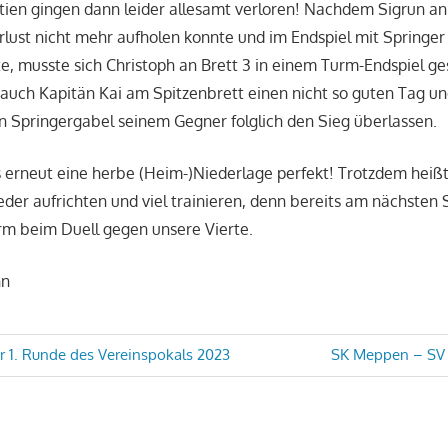
rtien gingen dann leider allesamt verloren! Nachdem Sigrun an
rlust nicht mehr aufholen konnte und im Endspiel mit Springer
, musste sich Christoph an Brett 3 in einem Turm-Endspiel g
auch Kapitän Kai am Spitzenbrett einen nicht so guten Tag u
 Springergabel seinem Gegner folglich den Sieg überlassen.
 erneut eine herbe (Heim-)Niederlage perfekt! Trotzdem heißt d
eder aufrichten und viel trainieren, denn bereits am nächsten S
 beim Duell gegen unsere Vierte.
nn
avigation
Nächster
r 1. Runde des Vereinspokals 2023
SK Meppen – SV O
Beitrag: