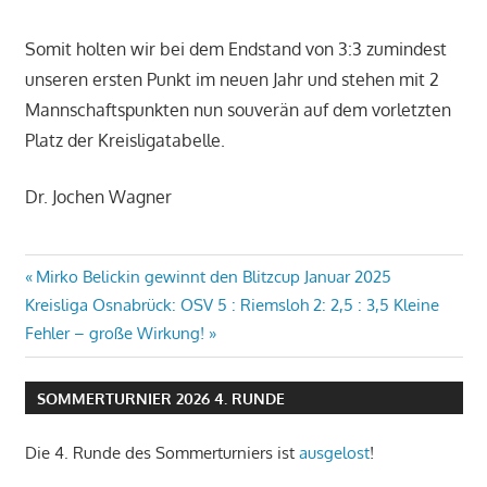
Somit holten wir bei dem Endstand von 3:3 zumindest
unseren ersten Punkt im neuen Jahr und stehen mit 2
Mannschaftspunkten nun souverän auf dem vorletzten
Platz der Kreisligatabelle.
Dr. Jochen Wagner
Beitragsnavigation
Vorheriger
Mirko Belickin gewinnt den Blitzcup Januar 2025
Nächster
Beitrag:
Kreisliga Osnabrück: OSV 5 : Riemsloh 2: 2,5 : 3,5 Kleine
Beitrag:
Fehler – große Wirkung!
SOMMERTURNIER 2026 4. RUNDE
Die 4. Runde des Sommerturniers ist
ausgelost
!