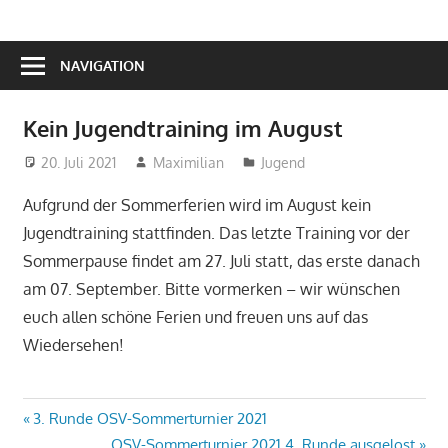
NAVIGATION
Kein Jugendtraining im August
20. Juli 2021
Maximilian
Jugend
Aufgrund der Sommerferien wird im August kein
Jugendtraining stattfinden. Das letzte Training vor der
Sommerpause findet am 27. Juli statt, das erste danach
am 07. September. Bitte vormerken – wir wünschen
euch allen schöne Ferien und freuen uns auf das
Wiedersehen!
Beitragsnavigation
Vorheriger
3. Runde OSV-Sommerturnier 2021
Beitrag:
Nächster
OSV-Sommerturnier 2021 4. Runde ausgelost