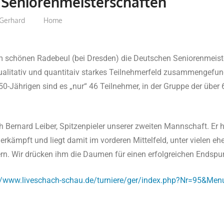
 Seniorenmeisterschaften
Gerhard
Home
im schönen Radebeul (bei Dresden) die Deutschen Seniorenmeiste
qualitativ und quantitaiv starkes Teilnehmerfeld zusammengefund
50-Jährigen sind es „nur“ 46 Teilnehmer, in der Gruppe der über
ch Bernard Leiber, Spitzenpieler unserer zweiten Mannschaft. Er 
 erkämpft und liegt damit im vorderen Mittelfeld, unter vielen e
rn. Wir drücken ihm die Daumen für einen erfolgreichen Endspur
//www.liveschach-schau.de/turniere/ger/index.php?Nr=95&Men