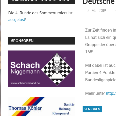
Deutsche
2. Mai 2019
Die 4. Runde des Sommerturniers ist
ausgelost
!
Zur Zeit finden 
Es hat sich ein 
SPONSOREN
Gruppe der über 
168!
Mit dabei ist au
Partien 4 Punkte
Bundesligaspiele
Mehr unter
http:
SENIOREN