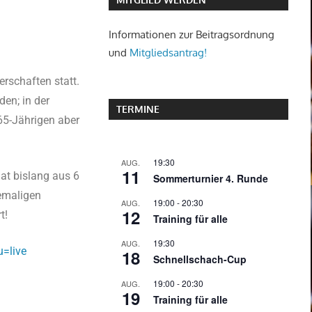
Informationen zur Beitragsordnung
und
Mitgliedsantrag!
rschaften statt.
en; in der
TERMINE
 65-Jährigen aber
19:30
AUG.
11
hat bislang aus 6
Sommerturnier 4. Runde
hemaligen
19:00
-
20:30
AUG.
12
t!
Training für alle
19:30
AUG.
u=live
18
Schnellschach-Cup
19:00
-
20:30
AUG.
19
Training für alle