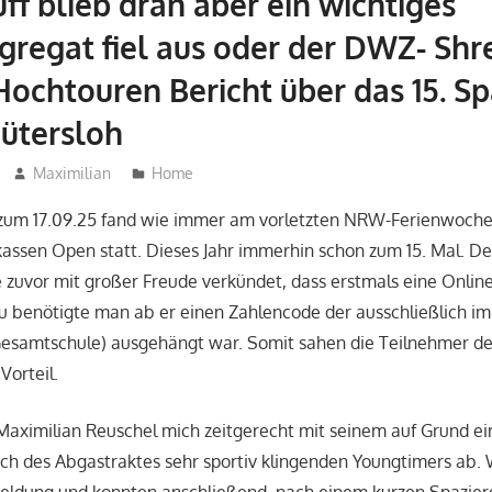
ff blieb dran aber ein wichtiges
regat fiel aus oder der DWZ- Shr
 Hochtouren Bericht über das 15. S
ütersloh
Maximilian
Home
 zum 17.09.25 fand wie immer am vorletzten NRW-Ferienwoch
assen Open statt. Dieses Jahr immerhin schon zum 15. Mal. De
e zuvor mit großer Freude verkündet, dass erstmals eine Onli
zu benötigte man ab er einen Zahlencode der ausschließlich im 
Gesamtschule) ausgehängt war. Somit sahen die Teilnehmer de
Vorteil.
Maximilian Reuschel mich zeitgerecht mit seinem auf Grund ei
ch des Abgastraktes sehr sportiv klingenden Youngtimers ab.