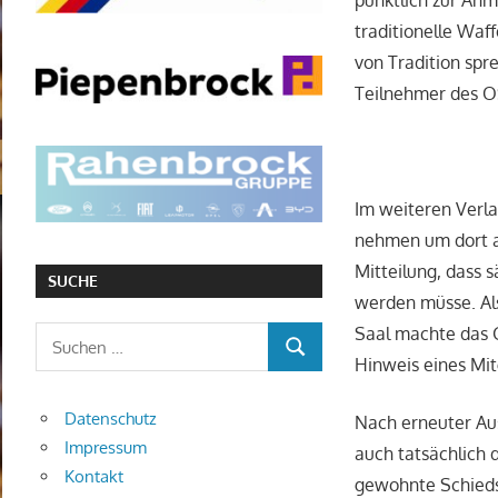
pünktlich zur An
traditionelle Waf
von Tradition spr
Teilnehmer des O
Im weiteren Verla
nehmen um dort au
Mitteilung, dass 
SUCHE
werden müsse. Als
Saal machte das G
Suchen
SUCHEN
Hinweis eines Mit
nach:
Datenschutz
Nach erneuter Au
Impressum
auch tatsächlich 
Kontakt
gewohnte Schieds