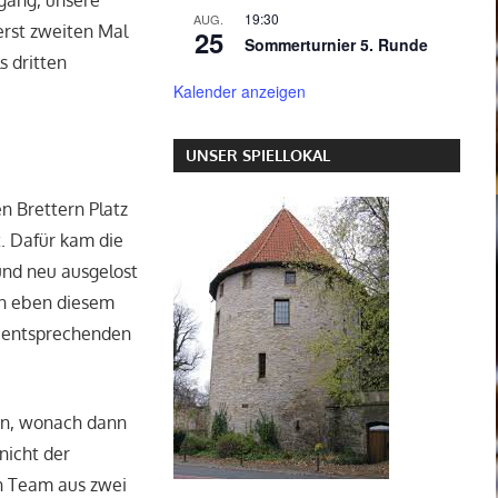
gang, unsere
19:30
AUG.
erst zweiten Mal
25
Sommerturnier 5. Runde
s dritten
Kalender anzeigen
UNSER SPIELLOKAL
n Brettern Platz
. Dafür kam die
 und neu ausgelost
 In eben diesem
n entsprechenden
en, wonach dann
nicht der
n Team aus zwei