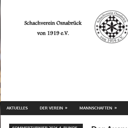
Zum
Inhalt
springen
Schachverein
Osnabrück
von
1919
e.V.
AKTUELLES
DER VEREIN
MANNSCHAFTEN
SOMMERTURNIER 2026 4. RUNDE