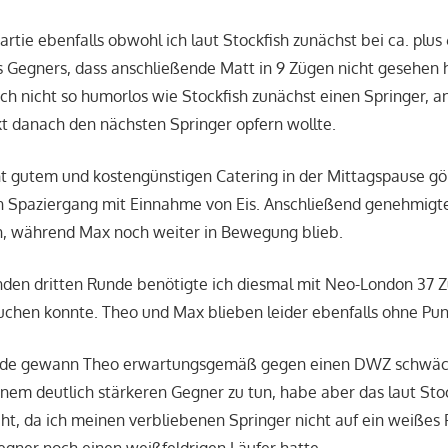
artie ebenfalls obwohl ich laut Stockfish zunächst bei ca. plu
Gegners, dass anschließende Matt in 9 Zügen nicht gesehen h
ich nicht so humorlos wie Stockfish zunächst einen Springer, a
kt danach den nächsten Springer opfern wollte.
 gutem und kostengünstigen Catering in der Mittagspause g
n Spaziergang mit Einnahme von Eis. Anschließend genehmigte
n, während Max noch weiter in Bewegung blieb.
nden dritten Runde benötigte ich diesmal mit Neo-London 37 Z
uchen konnte. Theo und Max blieben leider ebenfalls ohne Pun
Runde gewann Theo erwartungsgemäß gegen einen DWZ schwäc
einem deutlich stärkeren Gegner zu tun, habe aber das laut Sto
cht, da ich meinen verbliebenen Springer nicht auf ein weißes 