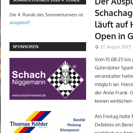
Der Auspu
Schachagg
Die 4. Runde des Sommerturniers ist
läuft auf
ausgelost
!
Open in G
SPONSOREN
27. August 2025
Vom 15.08.25 bis
Gütersloher Spark
veranstalter hatt
möglich sei. Hier
der Anne-Frank- 
keinen wirklichen 
Am Freitag holte 
Defektes im Berei