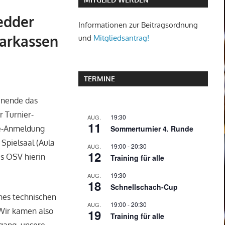
edder
Informationen zur Beitragsordnung
parkassen
und
Mitgliedsantrag!
TERMINE
enende das
r Turnier-
19:30
AUG.
11
Sommerturnier 4. Runde
ne-Anmeldung
Spielsaal (Aula
19:00
-
20:30
AUG.
12
s OSV hierin
Training für alle
19:30
AUG.
18
Schnellschach-Cup
nes technischen
19:00
-
20:30
AUG.
 Wir kamen also
19
Training für alle