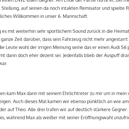
n einen DWZ losen Gegner. Am Ende der Partie hörte er, bei 
tellung, auf seinen da noch intakten Remisator und spielte 
liches Willkommen in unser 6. Mannschaft.
 es mit weiterhin sehr sportlichem Sound zurück in die Heim
ie ganze Zeit darüber, dass sein Fahrzeug nicht mehr angestarr
die Leute wohl der irrigen Meinung seine das er einen Audi S6 p
mt dann doch eher dezent sei. Jedenfalls blieb der Auspuff dr
war.
 kam Max dann mit seinem Ehrlichtreter zu mir um in mein vo
eigen. Auch dieses Mal kamen wir ebenso pünktlich an wie a
der auf Theo. Alle drei trafen wir auf deutlich stärkere Gegner.
is, während Max als weißer mit seiner Eröffnungswahl unzufr