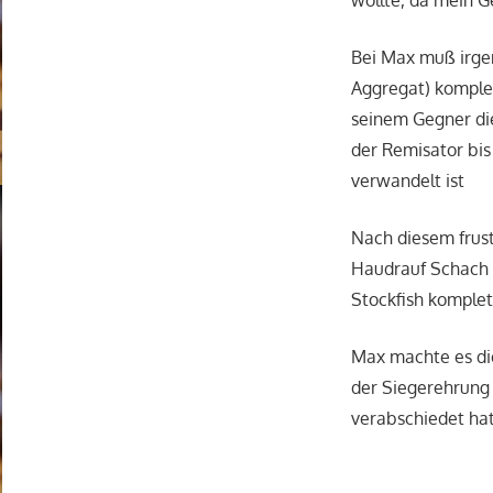
wollte, da mein G
Bei Max muß irgen
Aggregat) komplet
seinem Gegner die
der Remisator bis
verwandelt ist
Nach diesem frus
Haudrauf Schach z
Stockfish komplet
Max machte es die
der Siegerehrung
verabschiedet hat