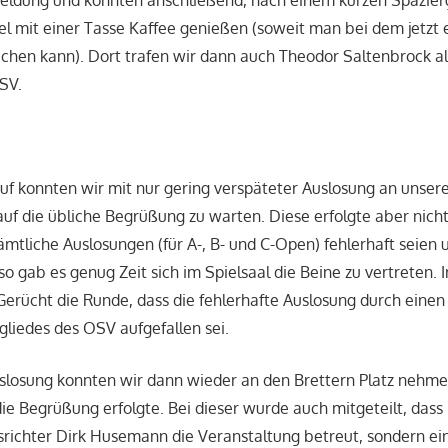
meldung und konnten anschließend, nach einem kurzen Spazier
fel mit einer Tasse Kaffee genießen (soweit man bei dem jetzt 
echen kann). Dort trafen wir dann auch Theodor Saltenbrock al
SV.
uf konnten wir mit nur gering verspäteter Auslosung an unsere
f die übliche Begrüßung zu warten. Diese erfolgte aber nicht
sämtliche Auslosungen (für A-, B- und C-Open) fehlerhaft seien
o gab es genug Zeit sich im Spielsaal die Beine zu vertreten.
erücht die Runde, dass die fehlerhafte Auslosung durch eine
gliedes des OSV aufgefallen sei.
slosung konnten wir dann wieder an den Brettern Platz nehm
die Begrüßung erfolgte. Bei dieser wurde auch mitgeteilt, dass 
richter Dirk Husemann die Veranstaltung betreut, sondern ei