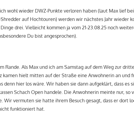
ch wohl wieder DWZ-Punkte verloren haben (laut Max lief bei
Shredder auf Hochtouren) werden wir nächstes Jahr wieder k
en Dinge drei. Vielleicht kommen ja vom 21-23.08.25 noch weite
insbesondere Du bist angesprochen).
 am Rande. Als Max und ich am Samstag auf dem Weg zur drit
tz kamen hielt mitten auf der Straße eine Anwohnerin an und fr
 denn hier los wäre. Wir haben sie dann aufgeklärt, dass es s
assen Schach Open handele. Die Anwohnerin meinte nur, so vo
ie. Wir vermuten sie hatte ihrem Besuch gesagt, dass er dort l
cht funktioniert hat.