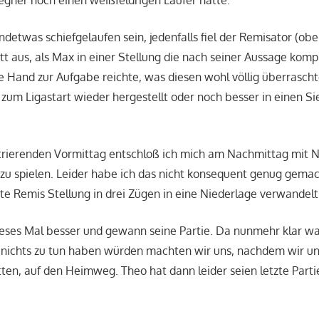
egner noch einen weißfeldrigen Läufer hatte.
detwas schiefgelaufen sein, jedenfalls fiel der Remisator (o
t aus, als Max in einer Stellung die nach seiner Aussage komp
 Hand zur Aufgabe reichte, was diesen wohl völlig überrascht
 zum Ligastart wieder hergestellt oder noch besser in einen Si
trierenden Vormittag entschloß ich mich am Nachmittag mit 
u spielen. Leider habe ich das nicht konsequent genug gemac
te Remis Stellung in drei Zügen in eine Niederlage verwandelt
ses Mal besser und gewann seine Partie. Da nunmehr klar war
 nichts zu tun haben würden machten wir uns, nachdem wir u
ten, auf den Heimweg. Theo hat dann leider seien letzte Parti