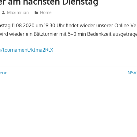
ier am nächsten Dienstag
Maximilian
Home
tag 11.08.2020 um 19:30 Uhr findet wieder unserer Online-Ve
ird wieder ein Blitzturnier mit 5+0 min Bedenkzeit ausgetrag
org/tournament/ktma2RtX
avigation
Näch
bend
NSV 
Beit