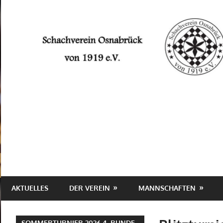
Zum
Inhalt
springen
Schachverein
Osnabrück
von
1919
e.V.
AKTUELLES
DER VEREIN
MANNSCHAFTEN
SOMMERTURNIER 2026 4. RUNDE