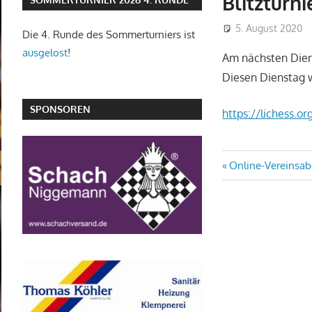
Blitzturn
5. August 2020
Die 4. Runde des Sommerturniers ist
ausgelost
!
Am nächsten Diens
Diesen Dienstag w
SPONSOREN
https://lichess.
Beitragsn
Vorheriger
Online-Vereinsa
Beitrag: