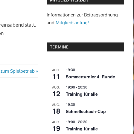
Informationen zur Beitragsordnung
und
Mitgliedsantrag!
reinsabend statt.
en.
TERMINE
19:30
AUG.
ster
zum Spielbetrieb
11
Sommerturnier 4. Runde
rag:
19:00
-
20:30
AUG.
12
Training für alle
19:30
AUG.
18
Schnellschach-Cup
19:00
-
20:30
AUG.
19
Training für alle