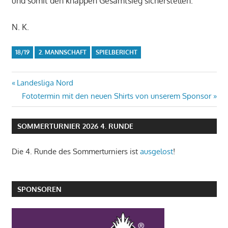
und somit den knappen Gesamtsieg sicherstellen.
N. K.
18/19
2. MANNSCHAFT
SPIELBERICHT
Beitragsnavigation
Vorheriger
Landesliga Nord
Beitrag:
Nächster
Fototermin mit den neuen Shirts von unserem Sponsor
Beitrag:
SOMMERTURNIER 2026 4. RUNDE
Die 4. Runde des Sommerturniers ist
ausgelost
!
SPONSOREN