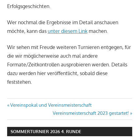
Erfolgsgeschichten.
Wer nochmal die Ergebnisse im Detail anschauen
möchte, kann das
unter diesem Link
machen.
Wir sehen mit Freude weiteren Turnieren entgegen, für
die wir möglicherweise auch mal andere
Formate/Zeitkontrollen ausprobieren werden. Details
dazu werden hier veröffentlicht, sobald diese
feststehen.
Beitragsnavigation
Vorheriger
Vereinspokal und Vereinsmeisterschaft
Beitrag:
Nächster
Vereinsmeisterschaft 2023 gestartet!
Beitrag:
SOMMERTURNIER 2026 4. RUNDE