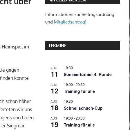
cht über
Informationen zur Beitragsordnung
und
Mitgliedsantrag!
TERMINE
n Heimspiel im
19:30
AUG.
tie gegen
11
Sommerturnier 4. Runde
finden konnte
19:00
-
20:30
AUG.
12
Training für alle
ich schon höher
19:30
AUG.
18
Schnellschach-Cup
reiteten wir uns
bogens durch den
19:00
-
20:30
AUG.
19
Training für alle
ener Siegmar