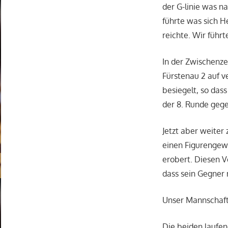
der G-linie was n
führte was sich H
reichte. Wir führt
In der Zwischenze
Fürstenau 2 auf v
besiegelt, so das
der 8. Runde geg
Jetzt aber weite
einen Figurengewi
erobert. Diesen V
dass sein Gegner 
Unser Mannschaft
Die beiden laufen