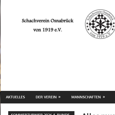
Zum
Inhalt
springen
Schachverein
Osnabrück
von
1919
e.V.
AKTUELLES
DER VEREIN
MANNSCHAFTEN
SOMMERTURNIER 2026 4. RUNDE