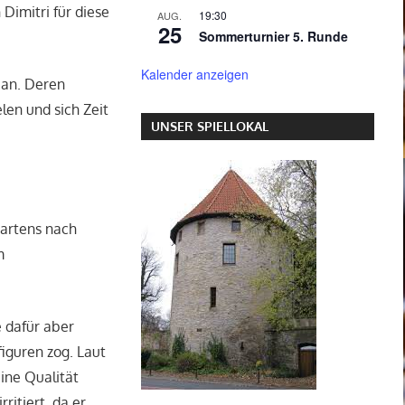
Dimitri für diese
19:30
AUG.
25
Sommerturnier 5. Runde
Kalender anzeigen
 an. Deren
len und sich Zeit
UNSER SPIELLOKAL
Martens nach
m
 dafür aber
figuren zog. Laut
eine Qualität
ritiert, da er