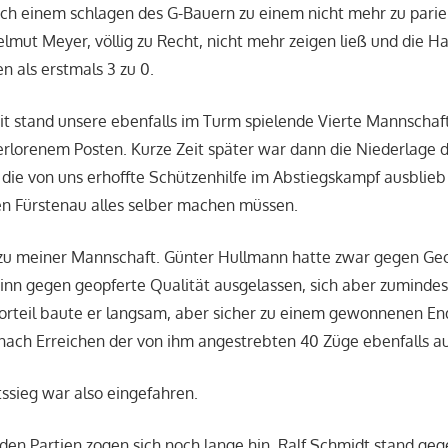
ach einem schlagen des G-Bauern zu einem nicht mehr zu pari
elmut Meyer, völlig zu Recht, nicht mehr zeigen ließ und die 
en als erstmals 3 zu 0.
it stand unsere ebenfalls im Turm spielende Vierte Mannschaf
erlorenem Posten. Kurze Zeit später war dann die Niederlage d
s die von uns erhoffte Schützenhilfe im Abstiegskampf ausblieb
en Fürstenau alles selber machen müssen.
r zu meiner Mannschaft. Günter Hullmann hatte zwar gegen G
nn gegen geopferte Qualität ausgelassen, sich aber zumindes
orteil baute er langsam, aber sicher zu einem gewonnenen End
nach Erreichen der von ihm angestrebten 40 Züge ebenfalls a
ssieg war also eingefahren.
den Partien zogen sich noch lange hin. Ralf Schmidt stand ge