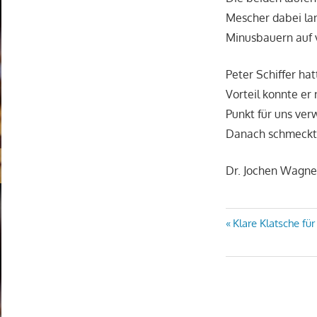
Mescher dabei la
Minusbauern auf 
Peter Schiffer ha
Vorteil konnte er
Punkt für uns ver
Danach schmeckte
Dr. Jochen Wagne
Beitragsn
Vorheriger
Klare Klatsche fü
Beitrag: