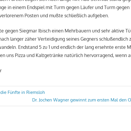
nge in einem Endspiel mit Turm gegen Läufer und Turm gegen 
verlorenem Posten und mußte schließlich aufgeben.
tte gegen Siegmar Ibisch einen Mehrbauern und sehr aktive T
 nach langer zäher Verteidigung seines Gegners schlußendlich 
wandeln. Endstand 5 zu 1 und endlich der lang ersehnte erste 
n uns Pizza und Kaltgetränke natürlich hervorragend, wenn a
r
avigation
r die Fünfte in Riemsloh
Nächster
Dr. Jochen Wagner gewinnt zum ersten Mal den O
Beitrag: