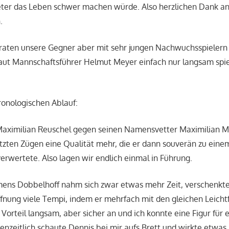
ter das Leben schwer machen würde. Also herzlichen Dank an 
.
traten unsere Gegner aber mit sehr jungen Nachwuchsspielern
aut Mannschaftsführer Helmut Meyer einfach nur langsam spie
ronologischen Ablauf:
 Maximilian Reuschel gegen seinen Namensvetter Maximilian 
tzten Zügen eine Qualität mehr, die er dann souverän zu eine
erwertete. Also lagen wir endlich einmal in Führung.
ens Dobbelhoff nahm sich zwar etwas mehr Zeit, verschenkte
öffnung viele Tempi, indem er mehrfach mit den gleichen Leicht
Vorteil langsam, aber sicher an und ich konnte eine Figur für 
zeitlich schaute Dennis bei mir aufs Brett und wirkte etwas ir