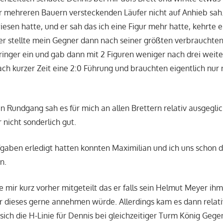
er mehreren Bauern versteckenden Läufer nicht auf Anhieb sa
iesen hatte, und er sah das ich eine Figur mehr hatte, kehrte e
der stellte mein Gegner dann nach seiner größten verbrauchte
ringer ein und gab dann mit 2 Figuren weniger nach drei weit
ach kurzer Zeit eine 2:0 Führung und brauchten eigentlich nu
 Rundgang sah es für mich an allen Brettern relativ ausgeglic
r nicht sonderlich gut.
gaben erledigt hatten konnten Maximilian und ich uns schon 
n.
 mir kurz vorher mitgeteilt das er falls sein Helmut Meyer ih
 dieses gerne annehmen würde. Allerdings kam es dann relativ
 sich die H-Linie für Dennis bei gleichzeitiger Turm König Geg