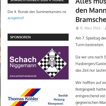
Alles mus
den Mann
Die 4. Runde des Sommerturniers ist
Bramsche
ausgelost
!
15. März 2026
SPONSOREN
Am 7. Spieltag de
Turm bestreiten.
Da wir uns nach 5
Hasbergen/Gaste 
das Zeil nur laut
Wir hofften auf e
festgespielt hatte
entsprechend vor.
gegnerischen Man