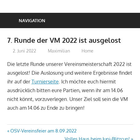
NAVIGATION
7. Runde der VM 2022 ist ausgelost
2. Juni 2022
Maximilian
Home
Die letzte Runde unserer Vereinsmeisterschaft 2022 ist
ausgelost! Die Auslosung und weitere Ergebnisse findet
ihr auf der
Turnierseite
. Ich möchte euch hiermit
ausdrücklich bitten eure Partien, wenn ihr am 14.06
nicht könnt, vorzuverlegen. Unser Ziel soll sein die VM
auch am 14.06 zu Ende zu bringen!
Beitragsnavigation
Vorheriger
OSV-Vereinsfeier am 8.09.2022
Beitrag:
Nächster
Volles Haus beim Juni-Blitzcup!