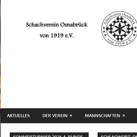
Zum
Inhalt
springen
Schachverein
Osnabrück
von
1919
e.V.
AKTUELLES
DER VEREIN
MANNSCHAFTEN
SOMMERTURNIER 2026 4. RUNDE
SCHLAGWORT:
O