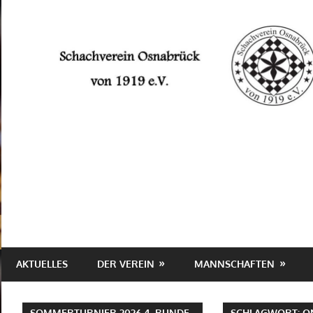
Zum
Inhalt
springen
Schachverein
Osnabrück
von
1919
e.V.
AKTUELLES
DER VEREIN
MANNSCHAFTEN
SOMMERTURNIER 2026 4. RUNDE
SCHLAGWORT:
O