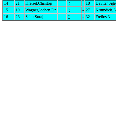
14
21
Kreisel,Christop
()
-
18
Daviter,Sigr
15
19
Wagner,Jochen,Dr
()
-
27
Krumdiek,A
16
28
Sahu,Suraj
()
-
32
Freilos 3