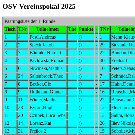
OSV-Vereinspokal 2025
Paarungsliste der 1. Runde
Tisch
TNr
Teilnehmer
Tite
Punkte
-
TNr
Teilneh
1
4
Festl,Andreas
()
-
1
Mann,Klaus
2
2
Speck,Jakob
()
-
29
Stevanic,Du
3
3
Bäumler,Nikolai
()
-
22
Bundan,Dimi
4
5
Pavlowski,Roman
()
-
30
Freilos 1
5
6
Niwinski,Matthia
()
-
10
Peters,Sebas
6
24
Saltenbrock,Theo
()
-
7
Schmidt,Ral
7
8
Becker,Ole
()
-
17
Hahn,Denni
8
9
Hullmann,Günter
()
-
16
Reuschel,M
9
11
Winter,Matthias
()
-
25
Bensmann,G
10
23
Byron,Hugh
()
-
12
Fleischman
11
20
Czubek,Luca Seba
()
-
13
Salim,Floria
12
14
Lorenz,Kai
()
-
26
Iliev,Nikola
13
31
Freilos 2
()
-
15
Soboliev,My