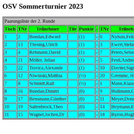
OSV Sommerturnier 2023
Paarungsliste der 2. Runde
Tisch
TNr
Teilnehmer
Tite
Punkte
-
TNr
Teilne
1
2
Bundan,Edward
(1)
-
6
Nyhuis,Feli
2
13
Thesing,Ulrich
(1)
-
3
Ewert,Stefa
3
4
Rehmann,David
(1)
-
7
Peters,Seba
4
21
Möller, Julian
(1)
-
5
Festl,Andre
5
22
Travica,Alexande
(1)
-
10
Daviter,Sig
6
12
Niwinski,Matthia
(½)
-
20
Gremme, Ha
7
8
Schmidt,Ralf
(½)
-
1
Mann,Klaus
8
16
Bundan,Dimitri
(0)
-
9
Hullmann,G
9
17
Bensmann,Günther
(0)
-
11
Meyer,Denn
10
19
Saltenbrock,Theo
(0)
-
14
Heymann,E
11
15
Wagner,Jochen,Dr
(0)
-
18
Byron,Hug