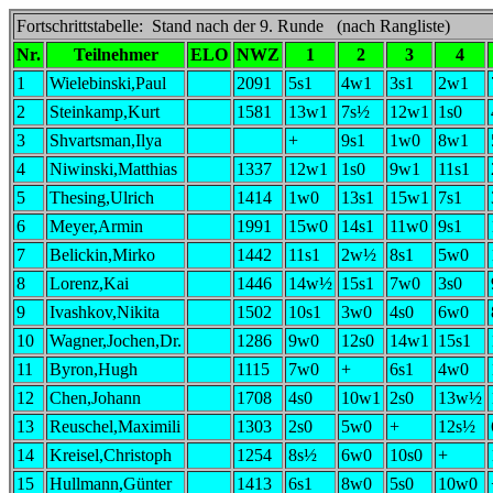
Fortschrittstabelle: Stand nach der 9. Runde (nach Rangliste)
Nr.
Teilnehmer
ELO
NWZ
1
2
3
4
1
Wielebinski,Paul
2091
5s1
4w1
3s1
2w1
2
Steinkamp,Kurt
1581
13w1
7s½
12w1
1s0
3
Shvartsman,Ilya
+
9s1
1w0
8w1
4
Niwinski,Matthias
1337
12w1
1s0
9w1
11s1
5
Thesing,Ulrich
1414
1w0
13s1
15w1
7s1
6
Meyer,Armin
1991
15w0
14s1
11w0
9s1
7
Belickin,Mirko
1442
11s1
2w½
8s1
5w0
8
Lorenz,Kai
1446
14w½
15s1
7w0
3s0
9
Ivashkov,Nikita
1502
10s1
3w0
4s0
6w0
10
Wagner,Jochen,Dr.
1286
9w0
12s0
14w1
15s1
11
Byron,Hugh
1115
7w0
+
6s1
4w0
12
Chen,Johann
1708
4s0
10w1
2s0
13w½
13
Reuschel,Maximili
1303
2s0
5w0
+
12s½
14
Kreisel,Christoph
1254
8s½
6w0
10s0
+
15
Hullmann,Günter
1413
6s1
8w0
5s0
10w0